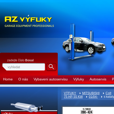
zadejte číslo
Bosal
Home
O nás
Vybaveni autoservisu
Výfuky
Autoservis
P
VÝFUKY
MITSUBISHI
Colt
75 HP, 55 KW
01/04-
s katal