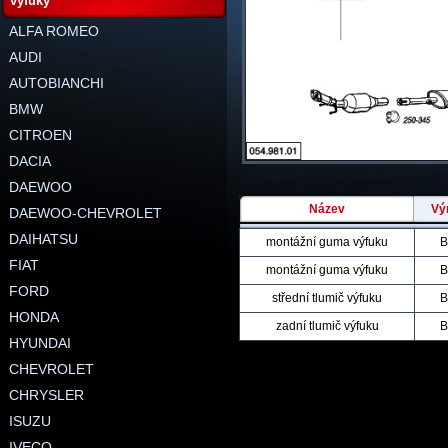
výfuky
ALFA ROMEO
AUDI
AUTOBIANCHI
BMW
CITROEN
DACIA
DAEWOO
Název
Vý
DAEWOO-CHEVROLET
DAIHATSU
montážní guma výfuku
B
FIAT
montážní guma výfuku
B
FORD
střední tlumič výfuku
B
HONDA
zadní tlumič výfuku
B
HYUNDAI
CHEVROLET
CHRYSLER
ISUZU
IVECO