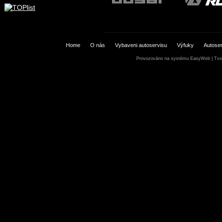
Home
O nás
Vybaveni autoservisu
Výfuky
Autoser
Provozováno na systému
EasyWeb
|
Tvo