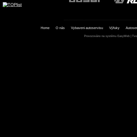
Home
O nás
Vybaveni autoservisu
Výfuky
Autoser
Provozováno na systému
EasyWeb
|
Tvo