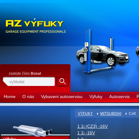
zadejte číslo
Bosal
Home
O nás
Vybaveni autoservisu
Výfuky
Autoservis
P
VÝFUKY
MITSUBISHI
Colt
1.1i (CZ3) -16V
1.1i -16V