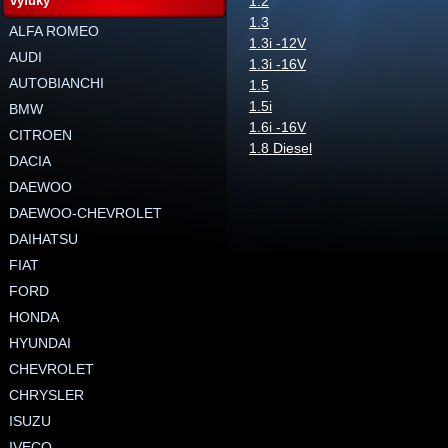
výfuky
1.2
1.3
ALFA ROMEO
1.3i -12V
AUDI
1.3i -16V
AUTOBIANCHI
1.5
1.5i
BMW
1.6i -16V
CITROEN
1.8 Diesel
DACIA
DAEWOO
DAEWOO-CHEVROLET
DAIHATSU
FIAT
FORD
HONDA
HYUNDAI
CHEVROLET
CHRYSLER
ISUZU
IVECO