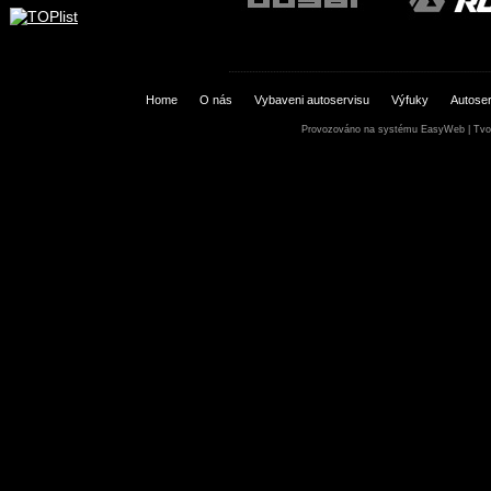
Home
O nás
Vybaveni autoservisu
Výfuky
Autoser
Provozováno na systému
EasyWeb
|
Tvo