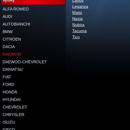
výfuky
Lanos
Leganza
ALFA ROMEO
Matiz
AUDI
Nexia
AUTOBIANCHI
Nubira
Tacuma
BMW
Tico
CITROEN
DACIA
DAEWOO
DAEWOO-CHEVROLET
DAIHATSU
FIAT
FORD
HONDA
HYUNDAI
CHEVROLET
CHRYSLER
ISUZU
IVECO