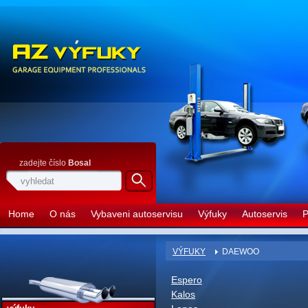
zadejte číslo
Bosal
Home
O nás
Vybaveni autoservisu
Výfuky
Autoservis
P
VÝFUKY
DAEWOO
Espero
Kalos