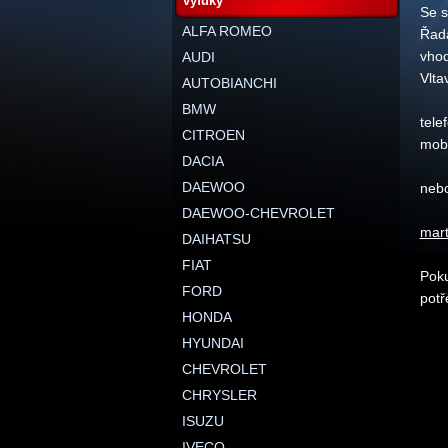
výfuky
Se s
ALFA ROMEO
Řada
vhod
AUDI
Vlta
AUTOBIANCHI
BMW
tele
CITROEN
mobi
DACIA
DAEWOO
nebo
DAEWOO-CHEVROLET
mart
DAIHATSU
FIAT
Poku
FORD
potř
HONDA
HYUNDAI
CHEVROLET
CHRYSLER
ISUZU
IVECO