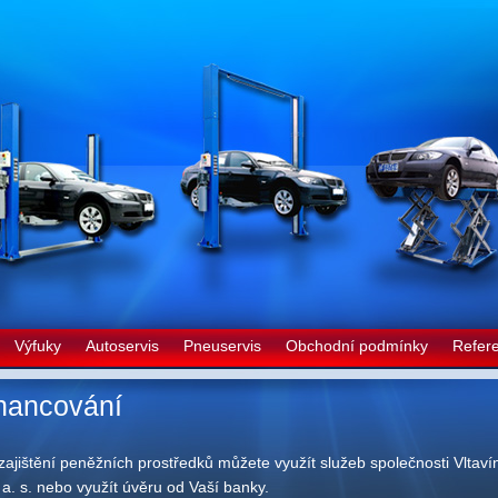
Výfuky
Autoservis
Pneuservis
Obchodní podmínky
Refer
nancování
zajištění peněžních prostředků můžete využít služeb společnosti Vltaví
 a. s. nebo využít úvěru od Vaší banky.