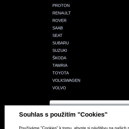
PROTON
RENAULT
ROVER
SAAB
SEAT
SUBARU
SUZUKI
ŠKODA
TAWRIA
TOYOTA
VOLKSWAGEN
VOLVO
Souhlas s použitím "Cookies"
Používáme "Cookies" k tomu, abyste si návštěvu na našich s