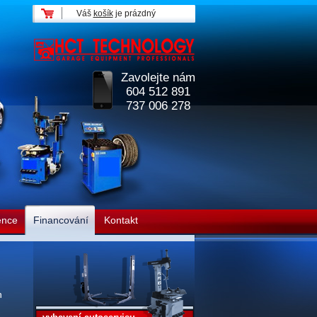
Váš
košík
je prázdný
Zavolejte nám
604 512 891
737 006 278
ence
Financování
Kontakt
n