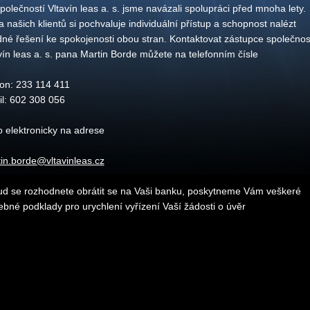
polečností Vltavín leas a. s. jsme navázali spolupráci před mnoha lety.
 našich klientů si pochvaluje individuální přístup a schopnost nalézt
né řešení ke spokojenosti obou stran. Kontaktovat zástupce společnos
vín leas a. s. pana Martin Borde můžete na telefonním čísle
fon: 233 114 411
l: 602 308 056
 elektronicky na adrese
in.borde@vltavinleas.cz
d se rozhodnete obrátit se na Vaši banku, poskytneme Vám veškeré
ebné podklady pro urychlení vyřízení Vaší žádosti o úvěr