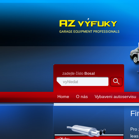
zadejte číslo
Bosal
Home
O nás
Vybaveni autoservisu
Fi
Pro 
leas