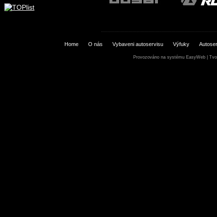
Home
O nás
Vybaveni autoservisu
Výfuky
Autoser
Provozováno na systému
EasyWeb
|
Tvo