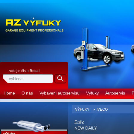
zadejte číslo
Bosal
Home
O nás
Vybaveni autoservisu
Výfuky
Autoservis
P
VÝFUKY
IVECO
Daily
NEW DAILY