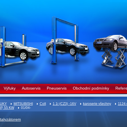
Výfuky
Autoservis
Pneuservis
Obchodní podmínky
Refer
UKY
MITSUBISHI
Colt
1.1i (CZ3) -16V
karoserie všechny
1124 
HP, 55 KW
01/04-
atalyzátorem