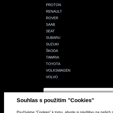
PROTON
RENAULT
ROVER
SAAB
SEAT
SUBARU
SUZUKI
ŠKODA
TAWRIA
TOYOTA
VOLKSWAGEN
VOLVO
Souhlas s použitím "Cookies"
Používáme "Cookies" k tomu, abyste si návštěvu na našich s