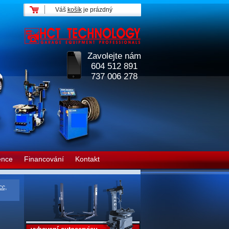
Váš
košík
je prázdný
Zavolejte nám
604 512 891
737 006 278
ence
Financování
Kontakt
cc,