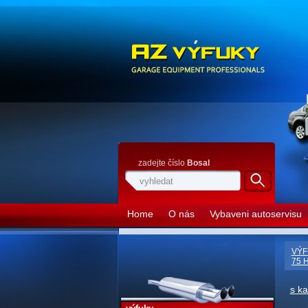
zadejte číslo
Bosal
Home
O nás
Vybaveni autoservisu
VÝF
75 
s k