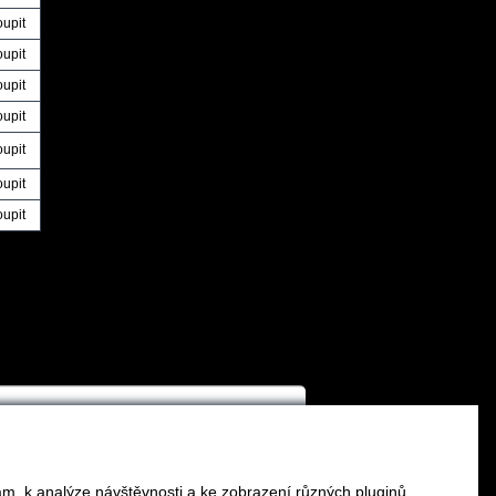
oupit
oupit
oupit
oupit
oupit
oupit
oupit
am, k analýze návštěvnosti a ke zobrazení různých pluginů