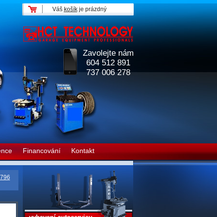
Váš
košík
je prázdný
Zavolejte nám
604 512 891
737 006 278
ence
Financování
Kontakt
796