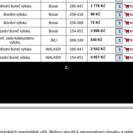
1 776 Kč
střední tlumič výfuku
Bosal
285-847
k
96 Kč
těsnění výfuku
Bosal
256-416
k
72 Kč
těsnění výfuku
Bosal
256-068
k
3 996 Kč
zadní tlumič výfuku
Bosal
154-851
k
nt. sada katalyzátoru
540 Kč
k
JMJ
099-249
výfuku
2 042 Kč
střední tlumič výfuku
WALKER
285-847
k
4 957 Kč
zadní tlumič výfuku
WALKER
154-851
k
1
tránkách maximálně užili. Mohou sloužit k personalizaci obsahu a rekl