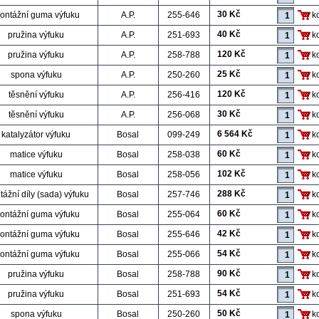
30 Kč
ontážní guma výfuku
A.P.
255-646
k
40 Kč
pružina výfuku
A.P.
251-693
k
120 Kč
pružina výfuku
A.P.
258-788
k
25 Kč
spona výfuku
A.P.
250-260
k
120 Kč
těsnění výfuku
A.P.
256-416
k
30 Kč
těsnění výfuku
A.P.
256-068
k
6 564 Kč
katalyzátor výfuku
Bosal
099-249
k
60 Kč
matice výfuku
Bosal
258-038
k
102 Kč
matice výfuku
Bosal
258-056
k
288 Kč
ážní díly (sada) výfuku
Bosal
257-746
k
60 Kč
ontážní guma výfuku
Bosal
255-064
k
42 Kč
ontážní guma výfuku
Bosal
255-646
k
54 Kč
ontážní guma výfuku
Bosal
255-066
k
90 Kč
pružina výfuku
Bosal
258-788
k
54 Kč
pružina výfuku
Bosal
251-693
k
50 Kč
spona výfuku
Bosal
250-260
k