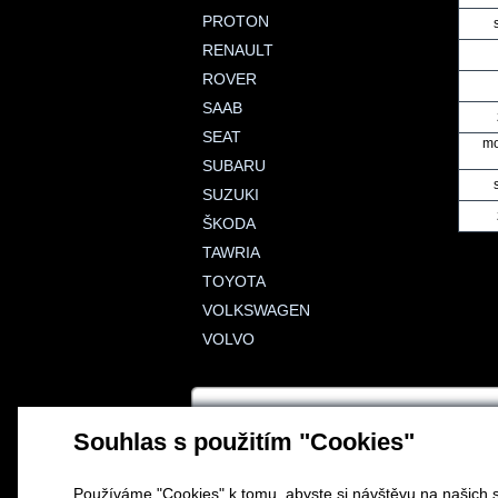
PROTON
RENAULT
ROVER
SAAB
SEAT
mo
SUBARU
SUZUKI
ŠKODA
TAWRIA
TOYOTA
VOLKSWAGEN
VOLVO
Souhlas s použitím "Cookies"
Používáme "Cookies" k tomu, abyste si návštěvu na našich s