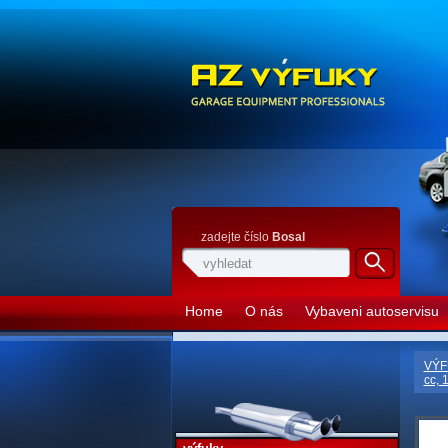
zadejte číslo
Bosal
Home
O nás
Vybaveni autoservisu
VÝF
cc, 