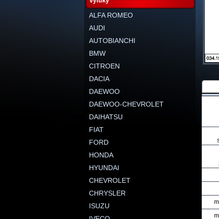
výfuky
ALFA ROMEO
AUDI
AUTOBIANCHI
BMW
CITROEN
DACIA
DAEWOO
DAEWOO-CHEVROLET
DAIHATSU
FIAT
FORD
HONDA
HYUNDAI
CHEVROLET
CHRYSLER
m
ISUZU
m
IVECO