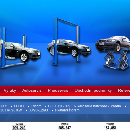
Výfuky
Autoservis
Pneuservis
Obchodní podmínky
Refer
UKY
FORD
Escort
1.8i XR3i -16V
karoserie hatchback, cabrio
1
130 HP, 96 KW
03/93-12/93
s katalyzátorem