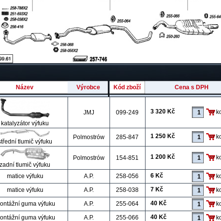
Název
Výrobce
Kód zboží
Cena s DPH
3 320 Kč
k
JMJ
099-249
katalyzátor výfuku
1 250 Kč
k
Polmostrów
285-847
střední tlumič výfuku
1 200 Kč
k
Polmostrów
154-851
zadní tlumič výfuku
6 Kč
matice výfuku
A.P.
258-056
k
7 Kč
matice výfuku
A.P.
258-038
k
40 Kč
ontážní guma výfuku
A.P.
255-064
k
40 Kč
ontážní guma výfuku
A.P.
255-066
k