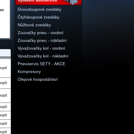
vybavení autoservisu
Dvousloupové zvedáky
Čtyřsloupové zvedáky
Nůžkové zvedáky
Zouvačky pneu - osobní
Zouvačky pneu - nákladní
Vyvažovačky kol - osobní
Vyvažovačky kol - nákladní
Pneuservis SETY - AKCE
oupit
Kompresory
Olejové hospodářství
oupit
oupit
oupit
oupit
oupit
oupit