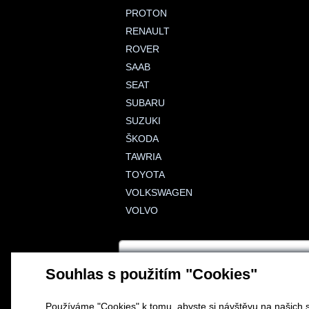
PROTON
RENAULT
ROVER
SAAB
SEAT
SUBARU
SUZUKI
ŠKODA
TAWRIA
TOYOTA
VOLKSWAGEN
VOLVO
Souhlas s použitím "Cookies"
Používáme "Cookies" k tomu, abyste si návštěvu na našich s