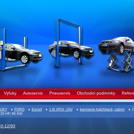
Výfuky
Autoservis
Pneuservis
Obchodní podmínky
Refer
UKY
FORD
Escort
1.8i XR3i -16V
karoserie hatchback, cabrio
1
130 HP, 96 KW
93-12/93