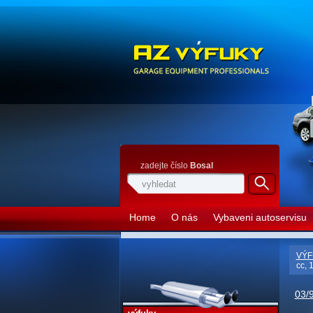
zadejte číslo
Bosal
Home
O nás
Vybaveni autoservisu
VÝF
cc, 
03/