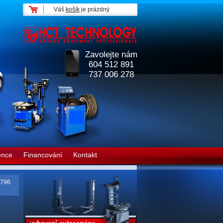
Váš
košík
je prázdný
Zavolejte nám
604 512 891
737 006 278
ence
Financování
Kontakt
796