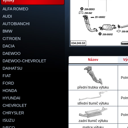
výfuky
ALFA ROMEO
AUDI
AUTOBIANCHI
BMW
CITROEN
DACIA
DAEWOO
Název
Vý
DAEWOO-CHEVROLET
DAIHATSU
FIAT
Pol
FORD
přední trubka výfuku
HONDA
HYUNDAI
Pol
střední tlumič výfuku
CHEVROLET
CHRYSLER
Pol
ISUZU
zadní tlumič výfuku
IVECO
matice výfuku