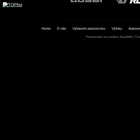
Home
O nás
Vybaveni autoservisu
Výfuky
Autoser
Provozováno na systému
EasyWeb
|
Tvo