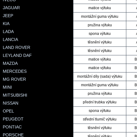
JAGUAR
matice výfuku
JEEP
montážní guma výfuku
KIA
pružina výfuku
LADA
spona výfuku
LANCIA
těsnění výfuku
LAND ROVER
těsnění výfuku
LEYLAND DAF
matice výfuku
B
MAZDA
matice výfuku
B
MERCEDES
montážní díly (sada) výfuku
B
MG ROVER
montážní guma výfuku
B
MINI
pružina výfuku
B
MITSUBISHI
přední trubka výfuku
B
NISSAN
OPEL
spona výfuku
B
PEUGEOT
střední tlumič výfuku
B
PONTIAC
těsnění výfuku
B
PORSCHE
těsnění výfuku
B