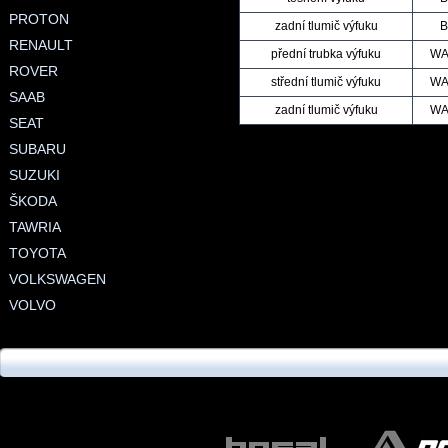
PROTON
zadní tlumič výfuku
B
RENAULT
přední trubka výfuku
WA
ROVER
střední tlumič výfuku
WA
SAAB
zadní tlumič výfuku
WA
SEAT
SUBARU
SUZUKI
ŠKODA
TAWRIA
TOYOTA
VOLKSWAGEN
VOLVO