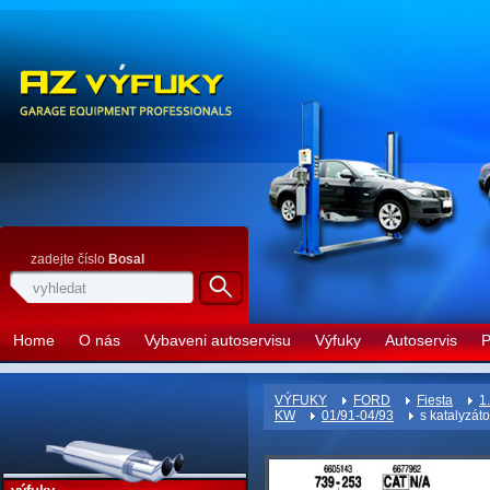
zadejte číslo
Bosal
Home
O nás
Vybaveni autoservisu
Výfuky
Autoservis
P
VÝFUKY
FORD
Fiesta
1
KW
01/91-04/93
s katalyzát