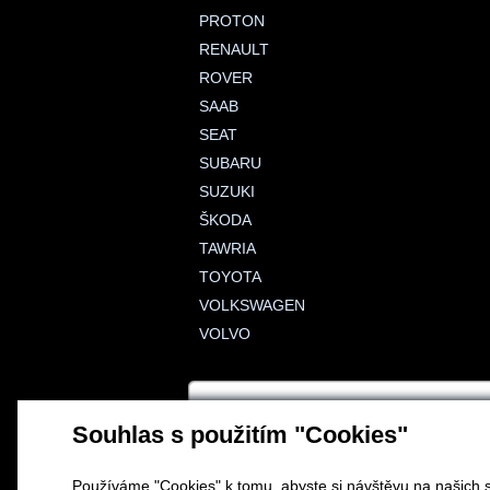
PROTON
RENAULT
ROVER
SAAB
SEAT
SUBARU
SUZUKI
ŠKODA
TAWRIA
TOYOTA
VOLKSWAGEN
VOLVO
Souhlas s použitím "Cookies"
Používáme "Cookies" k tomu, abyste si návštěvu na našich s