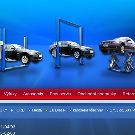
Výfuky
Autoservis
Pneuservis
Obchodní podmínky
Refer
UKY
FORD
Fiesta
1.8 Diesel
karoserie všechny
1753 cc, 60 HP
91-04/93
95-02/00