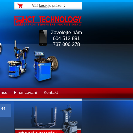
Váš
košík
je prázdný
Zavolejte nám
604 512 891
737 006 278
ence
Financování
Kontakt
, 44