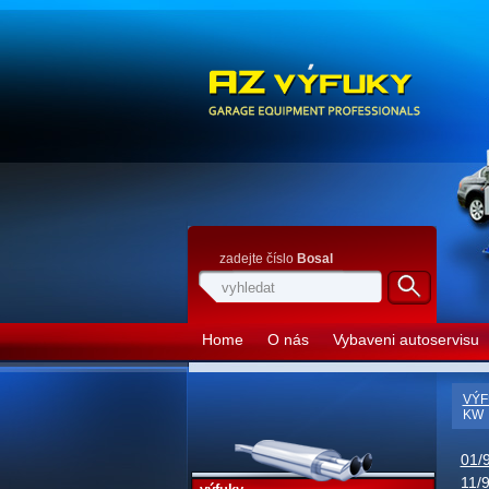
zadejte číslo
Bosal
Home
O nás
Vybaveni autoservisu
VÝF
KW
01/
11/