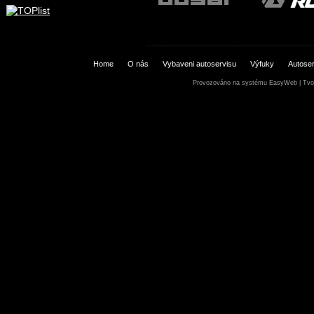
Home
O nás
Vybaveni autoservisu
Výfuky
Autoser
Provozováno na systému
EasyWeb
|
Tvo