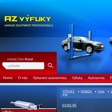
zadejte číslo
Bosal
Home
O nás
Vybaveni autoservisu
Výfuky
Autoservis
P
VÝFUKY
HONDA
Civic
1
KW
01/92-95