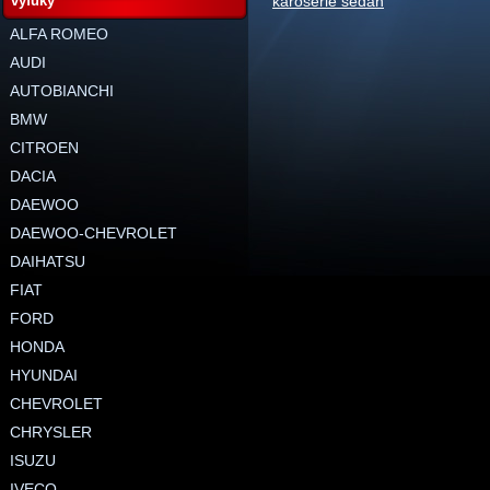
výfuky
karoserie sedan
ALFA ROMEO
AUDI
AUTOBIANCHI
BMW
CITROEN
DACIA
DAEWOO
DAEWOO-CHEVROLET
DAIHATSU
FIAT
FORD
HONDA
HYUNDAI
CHEVROLET
CHRYSLER
ISUZU
IVECO