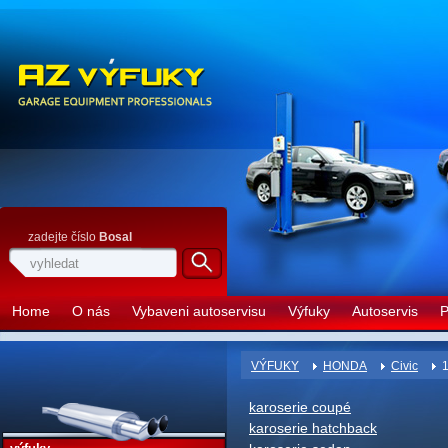
zadejte číslo
Bosal
Home
O nás
Vybaveni autoservisu
Výfuky
Autoservis
P
VÝFUKY
HONDA
Civic
1
karoserie coupé
karoserie hatchback