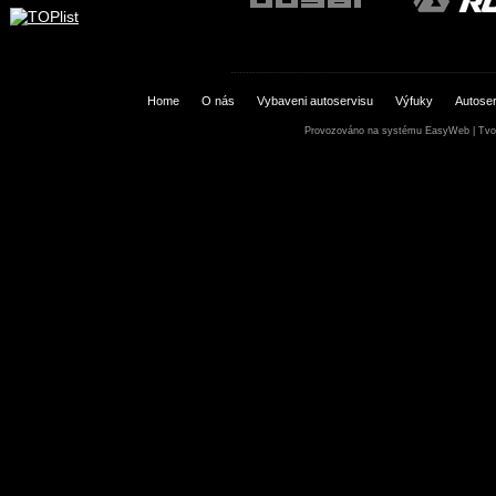
Home
O nás
Vybaveni autoservisu
Výfuky
Autoser
Provozováno na systému
EasyWeb
|
Tvo