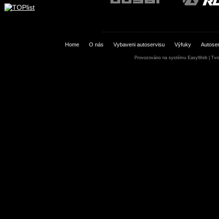
Home
O nás
Vybaveni autoservisu
Výfuky
Autoser
Provozováno na systému
EasyWeb
|
Tvo