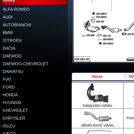
výfuky
ALFA ROMEO
AUDI
AUTOBIANCHI
BMW
CITROEN
DACIA
DAEWOO
DAEWOO-CHEVROLET
DAIHATSU
Název
Vý
FIAT
FORD
HONDA
HYUNDAI
katalyzátor výfuku
CHEVROLET
CHRYSLER
Pol
střední tlumič výfuku
ISUZU
IVECO