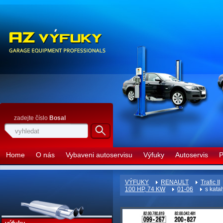
zadejte číslo
Bosal
Home
O nás
Vybaveni autoservisu
Výfuky
Autoservis
P
VÝFUKY
RENAULT
Trafic II
100 HP, 74 KW
01-06
s kata