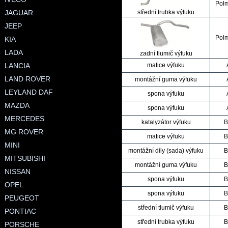
Pol
JAGUAR
střední trubka výfuku
JEEP
Pol
KIA
LADA
zadní tlumič výfuku
LANCIA
matice výfuku
LAND ROVER
montážní guma výfuku
LEYLAND DAF
spona výfuku
MAZDA
spona výfuku
MERCEDES
katalyzátor výfuku
B
MG ROVER
matice výfuku
B
MINI
montážní díly (sada) výfuku
B
MITSUBISHI
montážní guma výfuku
B
NISSAN
spona výfuku
B
OPEL
spona výfuku
B
PEUGEOT
střední tlumič výfuku
B
PONTIAC
střední trubka výfuku
B
PORSCHE