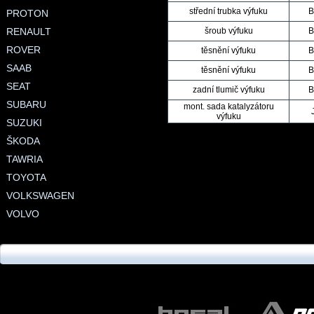
střední trubka výfuku
B
PROTON
RENAULT
šroub výfuku
B
ROVER
těsnění výfuku
B
SAAB
těsnění výfuku
B
SEAT
zadní tlumič výfuku
B
SUBARU
mont. sada katalyzátoru
výfuku
SUZUKI
ŠKODA
TAWRIA
TOYOTA
VOLKSWAGEN
VOLVO