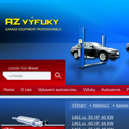
zadejte číslo
Bosal
Home
O nás
Vybaveni autoservisu
Výfuky
Autoservis
P
VÝFUKY
RENAULT
Kangoo
1461 cc, 55 HP, 40 KW
1461 cc, 60 HP, 44 KW