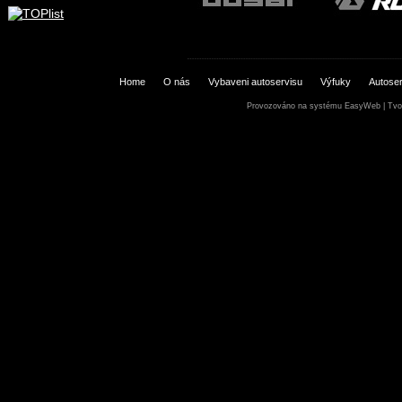
Home
O nás
Vybaveni autoservisu
Výfuky
Autoser
Provozováno na systému
EasyWeb
|
Tvo