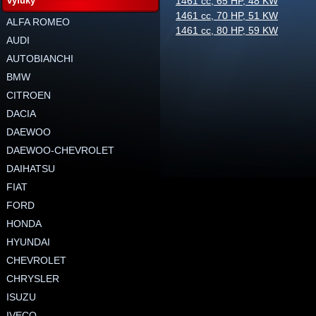
výfuky
1461 cc, 65 HP, 48 KW
1461 cc, 70 HP, 51 KW
ALFA ROMEO
1461 cc, 80 HP, 59 KW
AUDI
AUTOBIANCHI
BMW
CITROEN
DACIA
DAEWOO
DAEWOO-CHEVROLET
DAIHATSU
FIAT
FORD
HONDA
HYUNDAI
CHEVROLET
CHRYSLER
ISUZU
IVECO