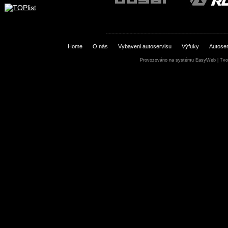
Home
O nás
Vybaveni autoservisu
Výfuky
Autoser
Provozováno na systému
EasyWeb
|
Tvo