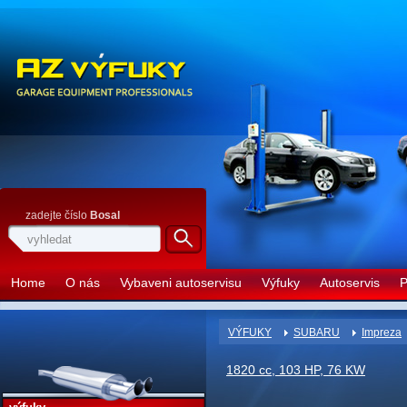
zadejte číslo
Bosal
Home
O nás
Vybaveni autoservisu
Výfuky
Autoservis
P
VÝFUKY
SUBARU
Impreza
1820 cc, 103 HP, 76 KW