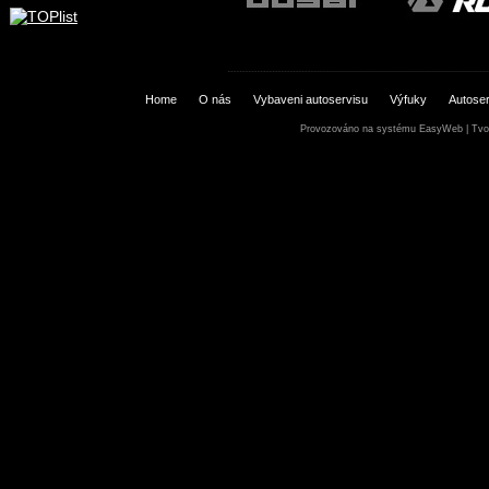
Home
O nás
Vybaveni autoservisu
Výfuky
Autoser
Provozováno na systému
EasyWeb
|
Tvo