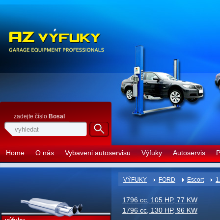
zadejte číslo
Bosal
Home
O nás
Vybaveni autoservisu
Výfuky
Autoservis
P
VÝFUKY
FORD
Escort
1
1796 cc, 105 HP, 77 KW
1796 cc, 130 HP, 96 KW