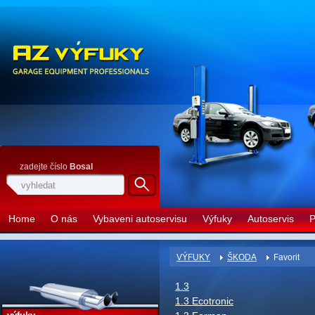
zadejte číslo
Bosal
Home
O nás
Vybaveni autoservisu
Výfuky
Autoservis
P
VÝFUKY
ŠKODA
Favorit
1.3
1.3 Ecotronic