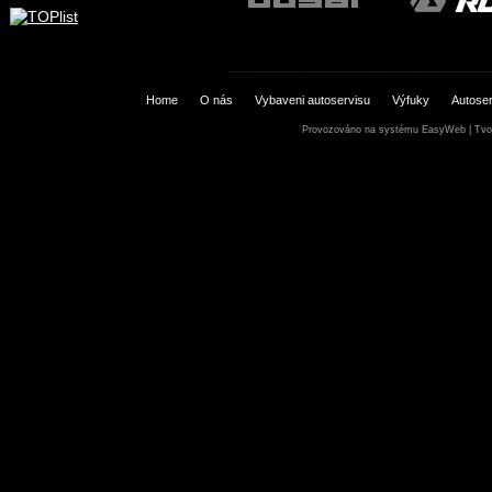
Home
O nás
Vybaveni autoservisu
Výfuky
Autoser
Provozováno na systému
EasyWeb
|
Tvo