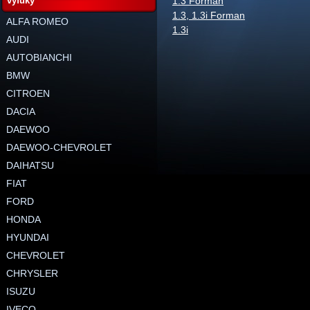
výfuky
1.3 Forman
1.3, 1.3i Forman
ALFA ROMEO
1.3i
AUDI
AUTOBIANCHI
BMW
CITROEN
DACIA
DAEWOO
DAEWOO-CHEVROLET
DAIHATSU
FIAT
FORD
HONDA
HYUNDAI
CHEVROLET
CHRYSLER
ISUZU
IVECO