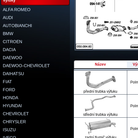
výfuky
ALFA ROMEO
AUDI
AUTOBIANCHI
BMW
CITROEN
DACIA
DAEWOO
Název
Vý
DAEWOO-CHEVROLET
DAIHATSU
FIAT
Pol
FORD
přední trubka výfuku
HONDA
HYUNDAI
Pol
CHEVROLET
střední trubka výfuku
CHRYSLER
Pol
ISUZU
IVECO
zadní tlumič výfuku