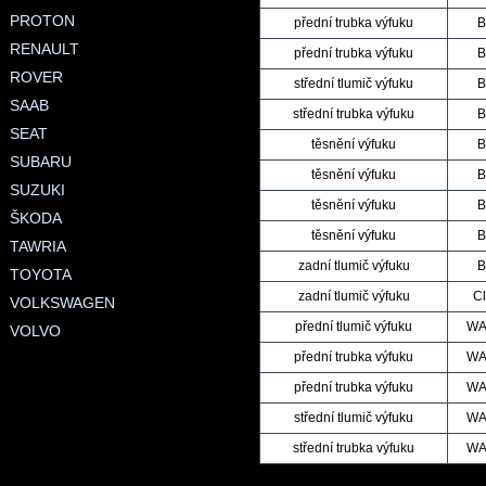
PROTON
přední trubka výfuku
B
RENAULT
přední trubka výfuku
B
ROVER
střední tlumič výfuku
B
SAAB
střední trubka výfuku
B
SEAT
těsnění výfuku
B
SUBARU
těsnění výfuku
B
SUZUKI
těsnění výfuku
B
ŠKODA
těsnění výfuku
B
TAWRIA
zadní tlumič výfuku
B
TOYOTA
zadní tlumič výfuku
Cl
VOLKSWAGEN
přední tlumič výfuku
WA
VOLVO
přední trubka výfuku
WA
přední trubka výfuku
WA
střední tlumič výfuku
WA
střední trubka výfuku
WA