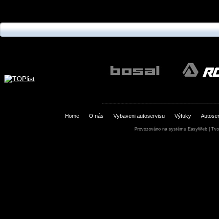
Home
O nás
Vybaveni autoservisu
Výfuky
Autoser
Provozováno na systému
EasyWeb
|
Tvo