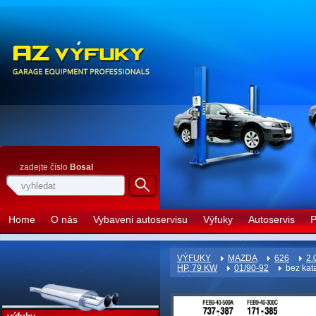
zadejte číslo
Bosal
Home
O nás
Vybaveni autoservisu
Výfuky
Autoservis
P
VÝFUKY
MAZDA
626
2.
HP, 79 KW
01/90-92
bez kata