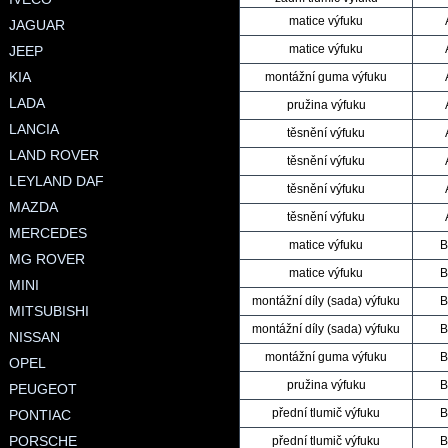
matice výfuku
JAGUAR
matice výfuku
JEEP
KIA
montážní guma výfuku
LADA
pružina výfuku
LANCIA
těsnění výfuku
LAND ROVER
těsnění výfuku
LEYLAND DAF
těsnění výfuku
MAZDA
těsnění výfuku
MERCEDES
matice výfuku
B
MG ROVER
matice výfuku
B
MINI
montážní díly (sada) výfuku
B
MITSUBISHI
montážní díly (sada) výfuku
B
NISSAN
montážní guma výfuku
B
OPEL
pružina výfuku
B
PEUGEOT
přední tlumič výfuku
B
PONTIAC
PORSCHE
přední tlumič výfuku
B