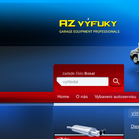
zadejte číslo
Bosal
Home
O nás
Vybaveni autoservisu
VÝF
Dies