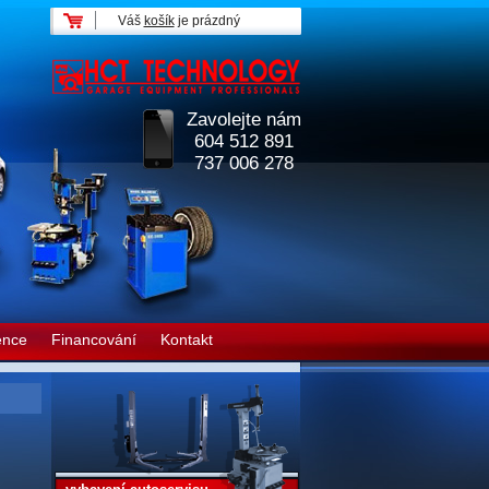
Váš
košík
je prázdný
Zavolejte nám
604 512 891
737 006 278
ence
Financování
Kontakt