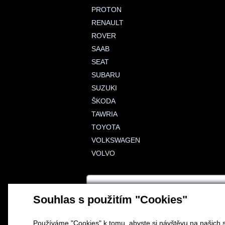
PROTON
RENAULT
ROVER
SAAB
SEAT
SUBARU
SUZUKI
ŠKODA
TAWRIA
TOYOTA
VOLKSWAGEN
VOLVO
Souhlas s použitím "Cookies"
Používáme "Cookies" k tomu, abyste si návštěvu na našich s