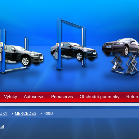
Výfuky
Autoservis
Pneuservis
Obchodní podmínky
Refer
UKY
MERCEDES
409D
el