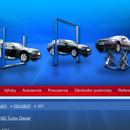
Výfuky
Autoservis
Pneuservis
Obchodní podmínky
Refer
UKY
PEUGEOT
307
HDi Turbo Diesel