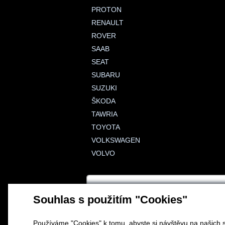
PROTON
RENAULT
ROVER
SAAB
SEAT
SUBARU
SUZUKI
ŠKODA
TAWRIA
TOYOTA
VOLKSWAGEN
VOLVO
Souhlas s použitím "Cookies"
Používáme "Cookies" k tomu, abyste si návštěvu na našich s