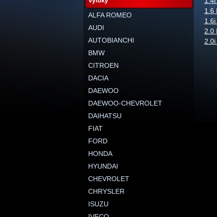
výfuky
1.4i
1.6 
ALFA ROMEO
1.6i
AUDI
2.0 
AUTOBIANCHI
2.0i
BMW
CITROEN
DACIA
DAEWOO
DAEWOO-CHEVROLET
DAIHATSU
FIAT
FORD
HONDA
HYUNDAI
CHEVROLET
CHRYSLER
ISUZU
IVECO