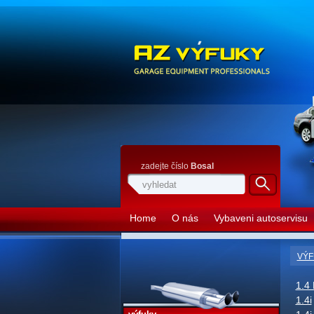
zadejte číslo
Bosal
Home
O nás
Vybaveni autoservisu
VÝF
1.4 
1.4i