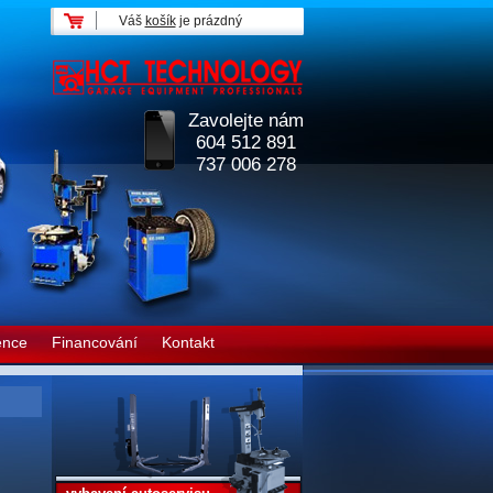
Váš
košík
je prázdný
Zavolejte nám
604 512 891
737 006 278
ence
Financování
Kontakt