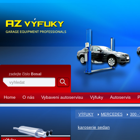
zadejte číslo
Bosal
Home
O nás
Vybaveni autoservisu
Výfuky
Autoservis
P
VÝFUKY
MERCEDES
300 -
karoserie sedan