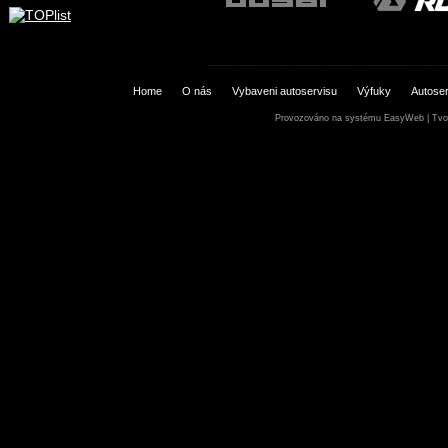
Home
O nás
Vybaveni autoservisu
Výfuky
Autoser
Provozováno na systému
EasyWeb
|
Tvo