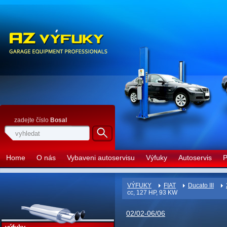
zadejte číslo
Bosal
Home
O nás
Vybaveni autoservisu
Výfuky
Autoservis
P
VÝFUKY
FIAT
Ducato III
cc, 127 HP, 93 KW
02/02-06/06