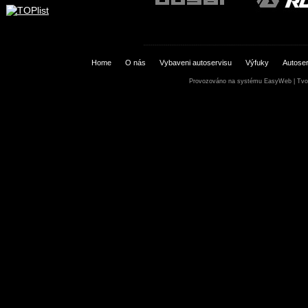
Home
O nás
Vybaveni autoservisu
Výfuky
Autoser
Provozováno na systému
EasyWeb
|
Tvo