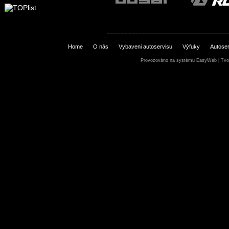
Home
O nás
Vybaveni autoservisu
Výfuky
Autoser
Provozováno na systému
EasyWeb
|
Tvo