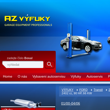
zadejte číslo
Bosal
Home
O nás
Vybaveni autoservisu
Výfuky
Autoservis
P
VÝFUKY
FORD
Transit
2
2402 cc, 90 HP, 66 KW
01/00-04/06