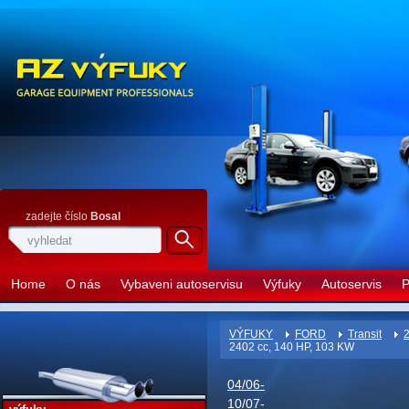
zadejte číslo
Bosal
Home
O nás
Vybaveni autoservisu
Výfuky
Autoservis
P
VÝFUKY
FORD
Transit
2
2402 cc, 140 HP, 103 KW
04/06-
10/07-