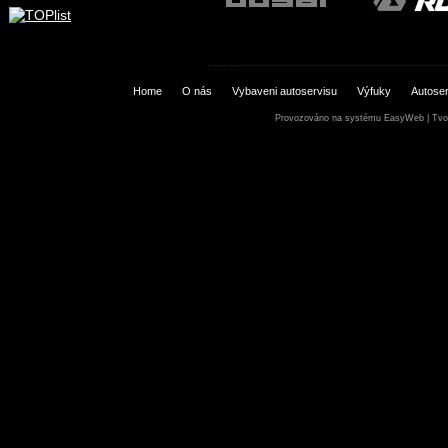
Home
O nás
Vybaveni autoservisu
Výfuky
Autoser
Provozováno na systému
EasyWeb
|
Tvo