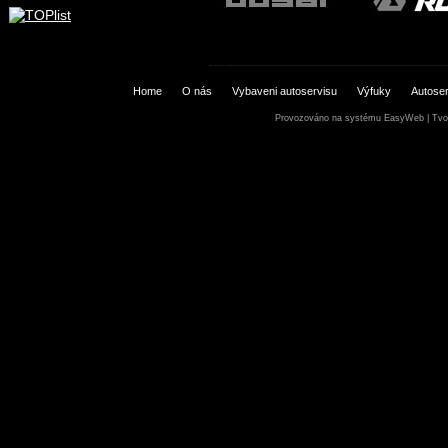
Home
O nás
Vybaveni autoservisu
Výfuky
Autoser
Provozováno na systému
EasyWeb
|
Tvo