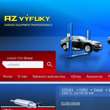
zadejte číslo
Bosal
Home
O nás
Vybaveni autoservisu
Výfuky
Autoservis
P
VÝFUKY
FORD
Transit
2
2402 cc, 125 HP, 92 KW
01/00-04/06