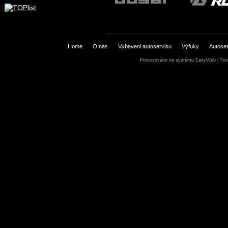
Home
O nás
Vybaveni autoservisu
Výfuky
Autoser
Provozováno na systému
EasyWeb
|
Tvo