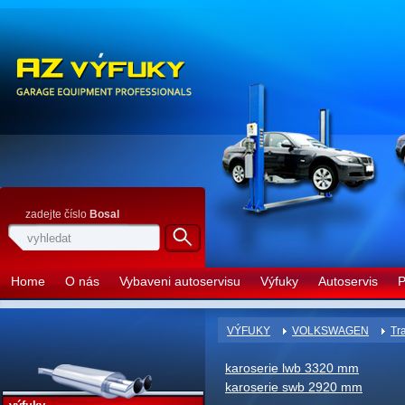
zadejte číslo
Bosal
Home
O nás
Vybaveni autoservisu
Výfuky
Autoservis
P
VÝFUKY
VOLKSWAGEN
Tr
karoserie lwb 3320 mm
karoserie swb 2920 mm