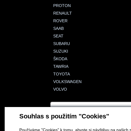
PROTON
RENAULT
ROVER
SAAB
SEAT
SUBARU
SUZUKI
ŠKODA
TAWRIA
TOYOTA
VOLKSWAGEN
VOLVO
Souhlas s použitím "Cookies"
Používáme "Cookies" k tomu, abyste si návštěvu na našich s