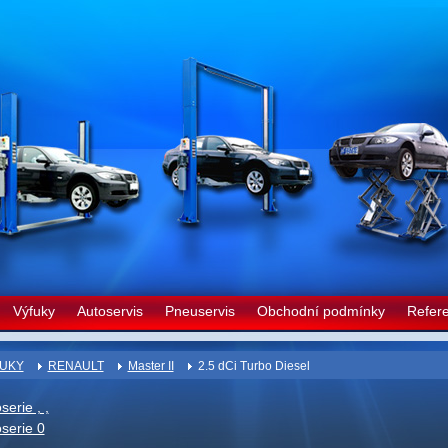
Výfuky
Autoservis
Pneuservis
Obchodní podmínky
Refer
UKY
RENAULT
Master II
2.5 dCi Turbo Diesel
serie , ,
serie 0