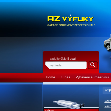
zadejte číslo
Bosal
Home
O nás
Vybaveni autoservisu
VÝF
karo
karo