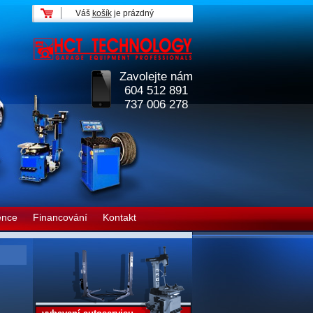
Váš
košík
je prázdný
Zavolejte nám
604 512 891
737 006 278
ence
Financování
Kontakt