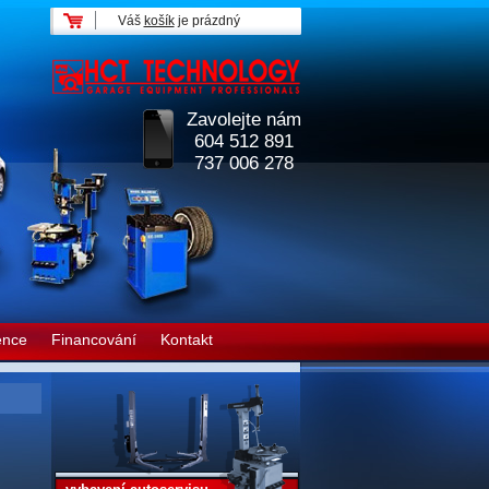
Váš
košík
je prázdný
Zavolejte nám
604 512 891
737 006 278
ence
Financování
Kontakt