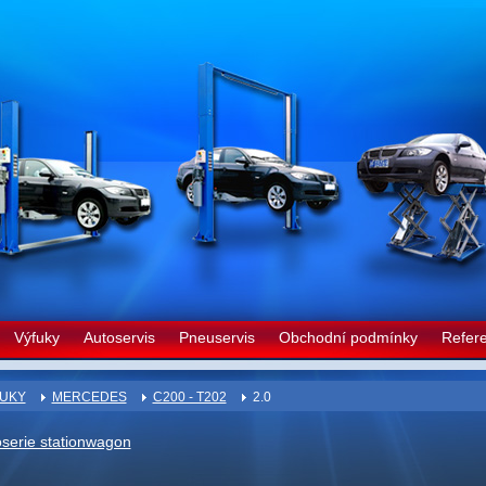
Výfuky
Autoservis
Pneuservis
Obchodní podmínky
Refer
UKY
MERCEDES
C200 - T202
2.0
oserie stationwagon