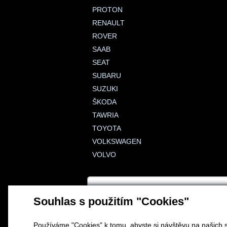
PROTON
RENAULT
ROVER
SAAB
SEAT
SUBARU
SUZUKI
ŠKODA
TAWRIA
TOYOTA
VOLKSWAGEN
VOLVO
Souhlas s použitím "Cookies"
Používáme "Cookies" k tomu, abyste si návštěvu na našich s