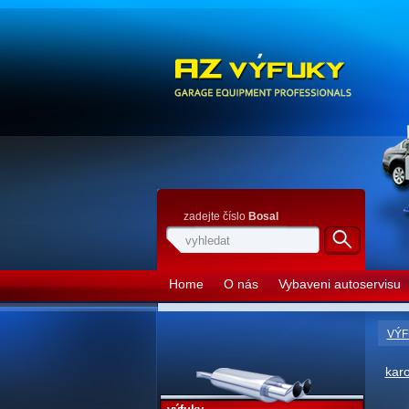
zadejte číslo
Bosal
Home
O nás
Vybaveni autoservisu
VÝF
kar