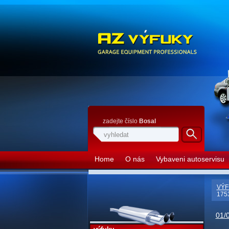
zadejte číslo
Bosal
Home
O nás
Vybaveni autoservisu
VÝF
1753
01/