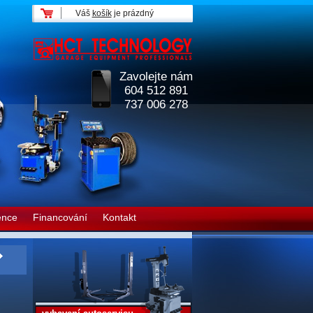
Váš
košík
je prázdný
Zavolejte nám
604 512 891
737 006 278
ence
Financování
Kontakt