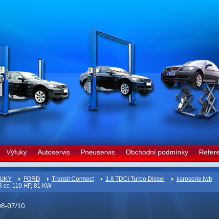
Výfuky
Autoservis
Pneuservis
Obchodní podmínky
Refer
UKY
FORD
Transit Connect
1.8 TDCi Turbo Diesel
karoserie lwb
 cc, 110 HP, 81 KW
08-07/10