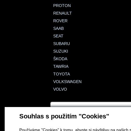
PROTON
RENAULT
ROVER
SAAB
SEAT
SUBARU
SUZUKI
ŠKODA
TAWRIA
TOYOTA
VOLKSWAGEN
VOLVO
Souhlas s použitím "Cookies"
Používáme "Cookies" k tomu, abyste si návštěvu na našich s