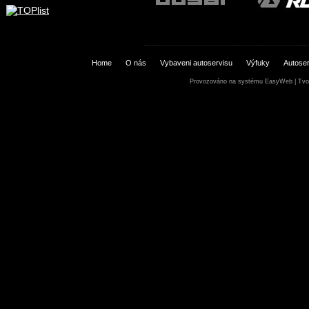
Home
O nás
Vybaveni autoservisu
Výfuky
Autoser
Provozováno na systému
EasyWeb
|
Tvo