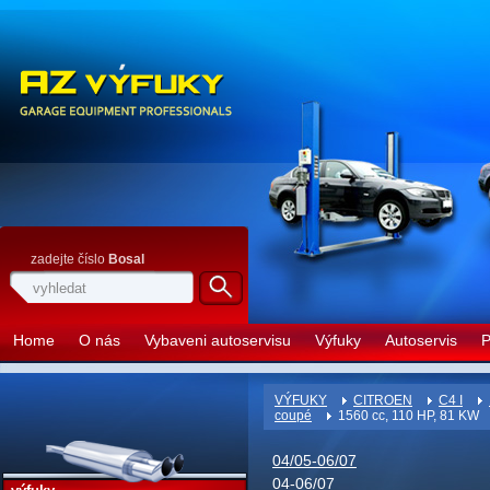
zadejte číslo
Bosal
Home
O nás
Vybaveni autoservisu
Výfuky
Autoservis
P
VÝFUKY
CITROEN
C4 I
coupé
1560 cc, 110 HP, 81 KW
04/05-06/07
04-06/07