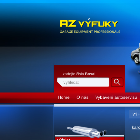
zadejte číslo
Bosal
Home
O nás
Vybaveni autoservisu
VÝF
kar