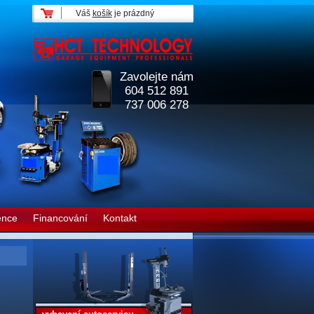
Váš
košík
je prázdný
Zavolejte nám
604 512 891
737 006 278
ence
Financování
Kontakt