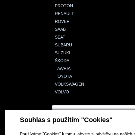
PROTON
RENAULT
ROVER
SAAB
SEAT
SUBARU
SUZUKI
ŠKODA
TAWRIA
TOYOTA
VOLKSWAGEN
VOLVO
Souhlas s použitím "Cookies"
Používáme "Cookies" k tomu, abyste si návštěvu na našich s