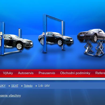
Výfuky
Autoservis
Pneuservis
Obchodní podmínky
Refer
UKY
SEAT
Toledo
1.6i -16V
oserie všechny