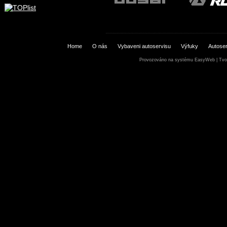
Home
O nás
Vybaveni autoservisu
Výfuky
Autoser
Provozováno na systému
EasyWeb
|
Tvo