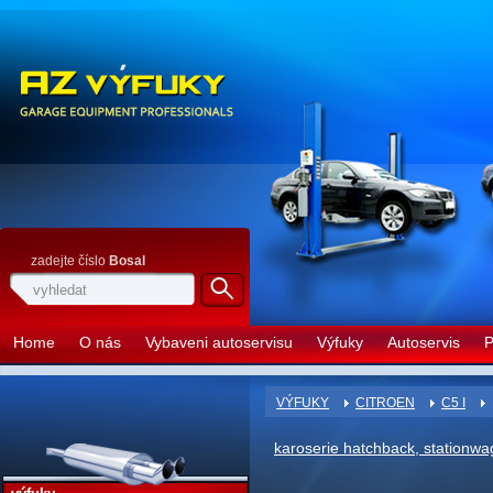
zadejte číslo
Bosal
Home
O nás
Vybaveni autoservisu
Výfuky
Autoservis
P
VÝFUKY
CITROEN
C5 I
karoserie hatchback, stationw