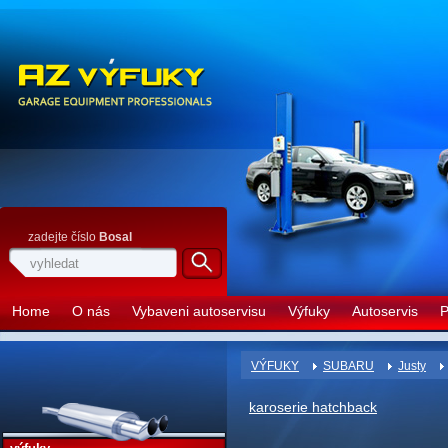
zadejte číslo
Bosal
Home
O nás
Vybaveni autoservisu
Výfuky
Autoservis
P
VÝFUKY
SUBARU
Justy
karoserie hatchback