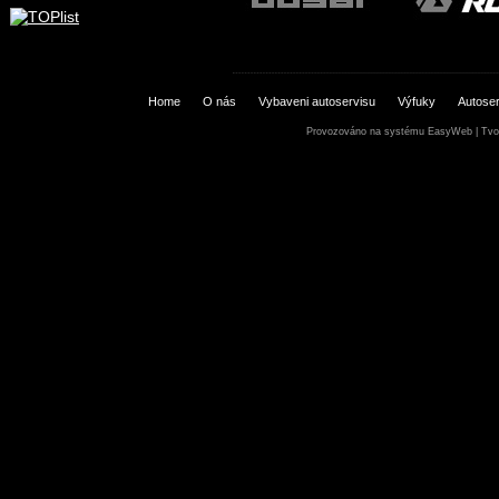
Home
O nás
Vybaveni autoservisu
Výfuky
Autoser
Provozováno na systému
EasyWeb
|
Tvo