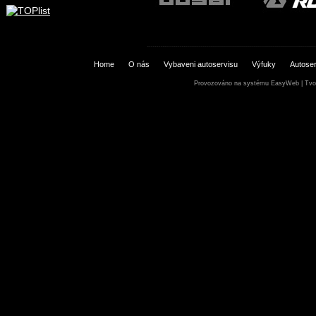
Home
O nás
Vybaveni autoservisu
Výfuky
Autoser
Provozováno na systému
EasyWeb
|
Tvo