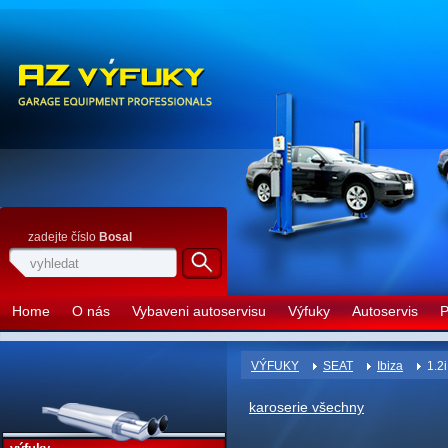
zadejte číslo
Bosal
Home
O nás
Vybaveni autoservisu
Výfuky
Autoservis
P
VÝFUKY
SEAT
Ibiza
1.2i
karoserie všechny