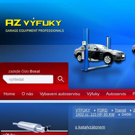
zadejte číslo
Bosal
Home
O nás
Vybaveni autoservisu
Výfuky
Autoservis
P
VÝFUKY
FORD
Transit
2
2402 cc, 115 HP, 85 KW
04/06-
s katalyzátorem