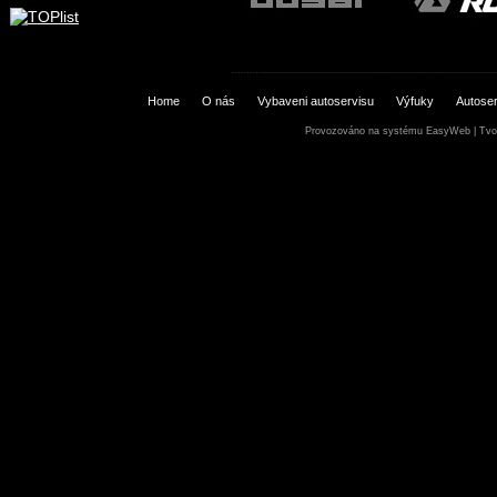
Home
O nás
Vybaveni autoservisu
Výfuky
Autoser
Provozováno na systému
EasyWeb
|
Tvo