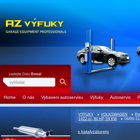
zadejte číslo
Bosal
Home
O nás
Vybaveni autoservisu
Výfuky
Autoservis
P
VÝFUKY
VOLKSWAGEN
Po
1422 cc, 80 HP, 59 KW
04/05-11
s katalyzátorem