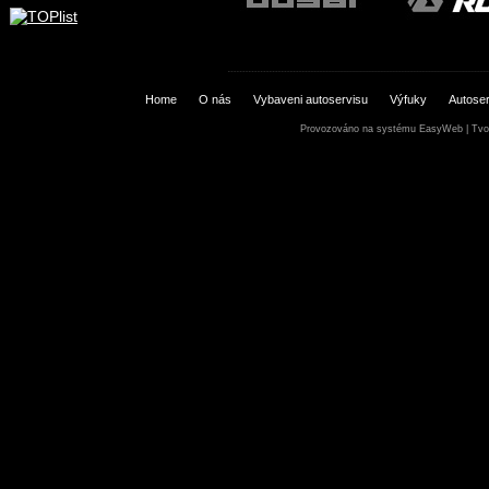
Home
O nás
Vybaveni autoservisu
Výfuky
Autoser
Provozováno na systému
EasyWeb
|
Tvo