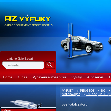
zadejte číslo
Bosal
Home
O nás
Vybaveni autoservisu
Výfuky
Autoservis
P
VÝFUKY
PEUGEOT
407
stationwagon
1997 cc, 126 HP,
bez katalyzátoru