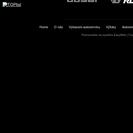
Home
O nás
Vybaveni autoservisu
Výfuky
Autoser
Provozováno na systému
EasyWeb
|
Tvo