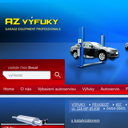
zadejte číslo
Bosal
Home
O nás
Vybaveni autoservisu
Výfuky
Autoservis
P
VÝFUKY
PEUGEOT
407
cc, 116 HP, 85 KW
04/04-09/05
s katalyzátorem