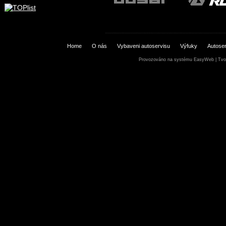
Home
O nás
Vybaveni autoservisu
Výfuky
Autoser
Provozováno na systému
EasyWeb
|
Tvo