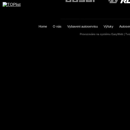
Home
O nás
Vybaveni autoservisu
Výfuky
Autoser
Provozováno na systému
EasyWeb
|
Tvo