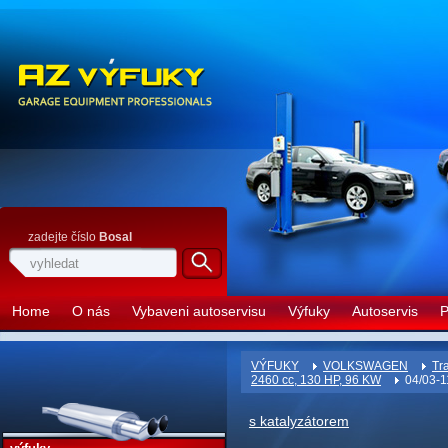
zadejte číslo
Bosal
Home
O nás
Vybaveni autoservisu
Výfuky
Autoservis
P
VÝFUKY
VOLKSWAGEN
Tr
2460 cc, 130 HP, 96 KW
04/03-1
s katalyzátorem