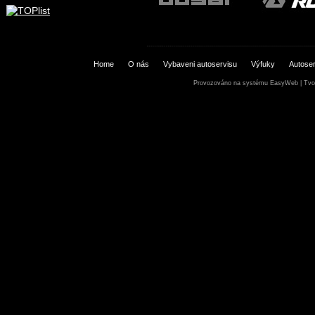
Home
O nás
Vybaveni autoservisu
Výfuky
Autoser
Provozováno na systému
EasyWeb
|
Tvo