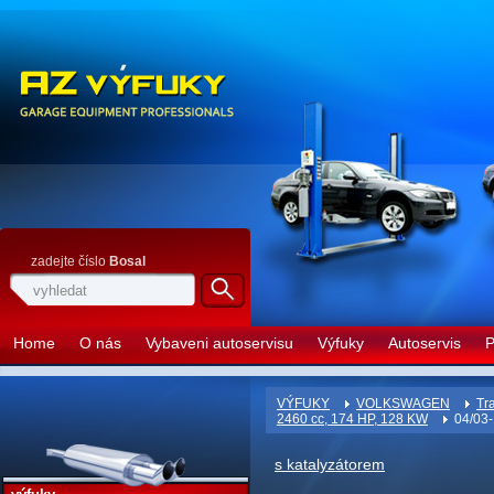
zadejte číslo
Bosal
Home
O nás
Vybaveni autoservisu
Výfuky
Autoservis
P
VÝFUKY
VOLKSWAGEN
Tr
2460 cc, 174 HP, 128 KW
04/03-
s katalyzátorem