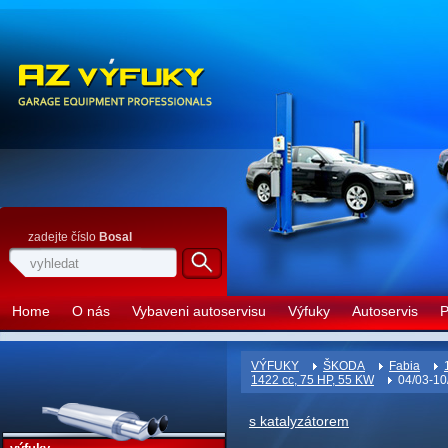
zadejte číslo
Bosal
Home
O nás
Vybaveni autoservisu
Výfuky
Autoservis
P
VÝFUKY
ŠKODA
Fabia
1422 cc, 75 HP, 55 KW
04/03-10
s katalyzátorem