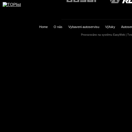
Home
O nás
Vybaveni autoservisu
Výfuky
Autoser
Provozováno na systému
EasyWeb
|
Tvo