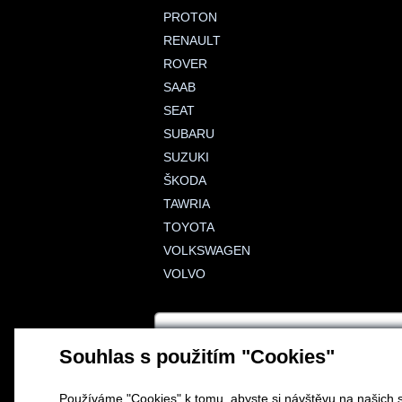
PROTON
RENAULT
ROVER
SAAB
SEAT
SUBARU
SUZUKI
ŠKODA
TAWRIA
TOYOTA
VOLKSWAGEN
VOLVO
Souhlas s použitím "Cookies"
Používáme "Cookies" k tomu, abyste si návštěvu na našich s