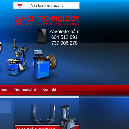
Váš
košík
je prázdný
Zavolejte nám
604 512 891
737 006 278
ence
Financování
Kontakt