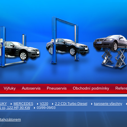
Výfuky
Autoservis
Pneuservis
Obchodní podmínky
Refer
UKY
MERCEDES
V220
2.2 CDi Turbo Diesel
karoserie všechny
 cc, 122 HP, 90 KW
03/99-09/03
atalyzátorem