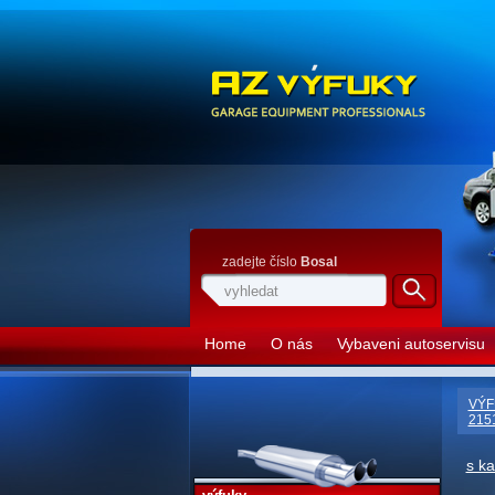
zadejte číslo
Bosal
Home
O nás
Vybaveni autoservisu
VÝF
2151
s k