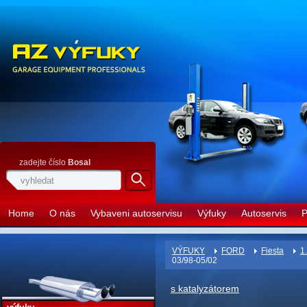
zadejte číslo
Bosal
Home
O nás
Vybaveni autoservisu
Výfuky
Autoservis
P
VÝFUKY
FORD
Fiesta
1.
03/98-05/02
s katalyzátorem