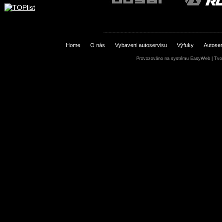
Home
O nás
Vybaveni autoservisu
Výfuky
Autoser
Provozováno na systému
EasyWeb
|
Tvo