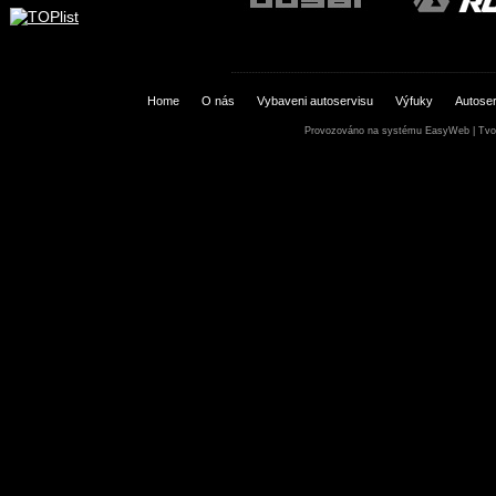
Home
O nás
Vybaveni autoservisu
Výfuky
Autoser
Provozováno na systému
EasyWeb
|
Tvo