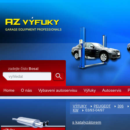
zadejte číslo
Bosal
Home
O nás
Vybaveni autoservisu
Výfuky
Autoservis
P
VÝFUKY
PEUGEOT
306
KW
03/93-04/97
s katalyzátorem