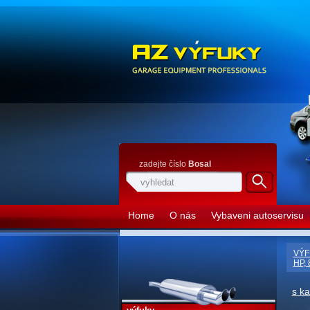
zadejte číslo
Bosal
Home
O nás
Vybaveni autoservisu
VÝF
HP,
s k