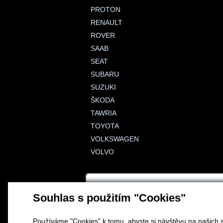
PROTON
RENAULT
ROVER
SAAB
SEAT
SUBARU
SUZUKI
ŠKODA
TAWRIA
TOYOTA
VOLKSWAGEN
VOLVO
Souhlas s použitím "Cookies"
Používáme "Cookies" k tomu, abyste si návštěvu na našich s