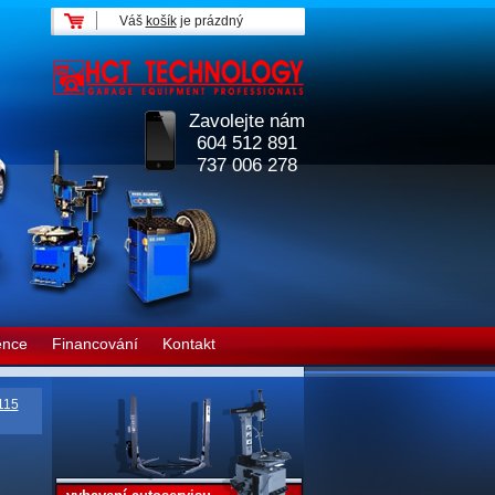
Váš
košík
je prázdný
Zavolejte nám
604 512 891
737 006 278
ence
Financování
Kontakt
115