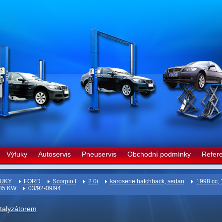
Výfuky
Autoservis
Pneuservis
Obchodní podmínky
Refer
UKY
FORD
Scorpio I
2.0i
karoserie hatchback, sedan
1998 cc, 
 85 KW
03/92-09/94
atalyzátorem