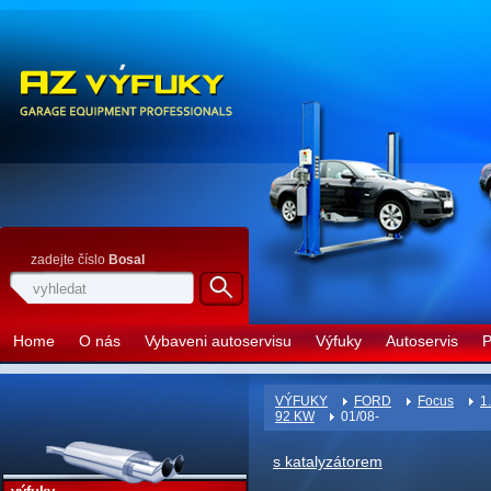
zadejte číslo
Bosal
Home
O nás
Vybaveni autoservisu
Výfuky
Autoservis
P
VÝFUKY
FORD
Focus
1
92 KW
01/08-
s katalyzátorem