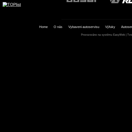
Home
O nás
Vybaveni autoservisu
Výfuky
Autoser
Provozováno na systému
EasyWeb
|
Tvo