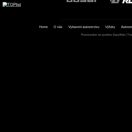
Home
O nás
Vybaveni autoservisu
Výfuky
Autoser
Provozováno na systému
EasyWeb
|
Tvo