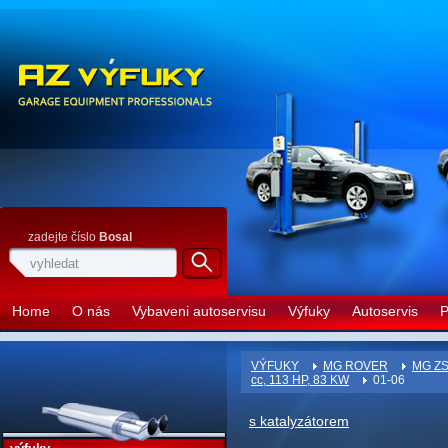
zadejte číslo
Bosal
Home
O nás
Vybaveni autoservisu
Výfuky
Autoservis
P
VÝFUKY
MG ROVER
MG Z
cc, 113 HP, 83 KW
01-06
s katalyzátorem