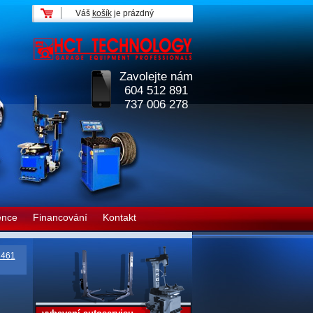
Váš
košík
je prázdný
Zavolejte nám
604 512 891
737 006 278
ence
Financování
Kontakt
1461