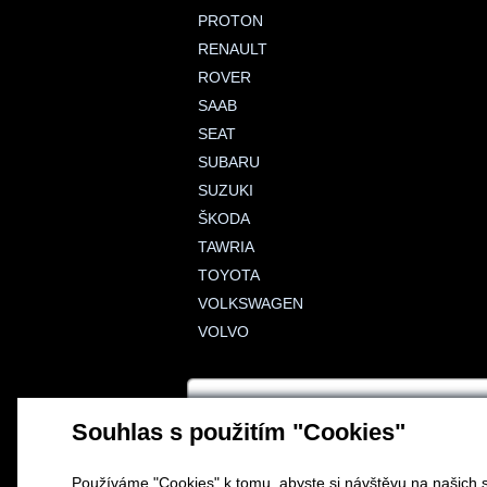
PROTON
RENAULT
ROVER
SAAB
SEAT
SUBARU
SUZUKI
ŠKODA
TAWRIA
TOYOTA
VOLKSWAGEN
VOLVO
Souhlas s použitím "Cookies"
Používáme "Cookies" k tomu, abyste si návštěvu na našich s