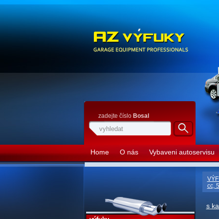
zadejte číslo
Bosal
Home
O nás
Vybaveni autoservisu
VÝF
cc, 
s k