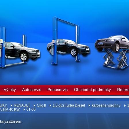
Výfuky
Autoservis
Pneuservis
Obchodní podmínky
Refer
UKY
RENAULT
Clio II
1.5 dCi Turbo Diesel
karoserie všechny
55 HP, 40 KW
01-05
atalyzátorem