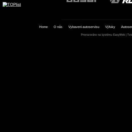
Home
O nás
Vybaveni autoservisu
Výfuky
Autoser
Provozováno na systému
EasyWeb
|
Tvo