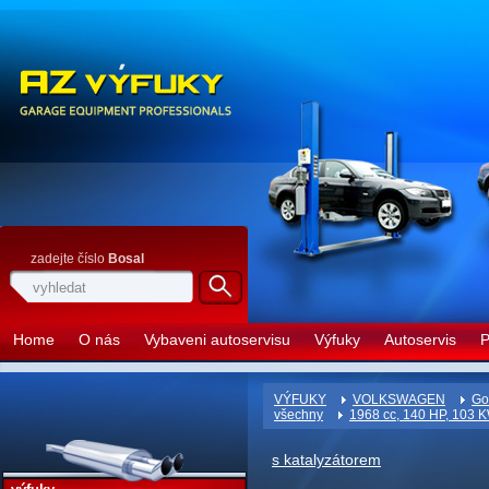
zadejte číslo
Bosal
Home
O nás
Vybaveni autoservisu
Výfuky
Autoservis
P
VÝFUKY
VOLKSWAGEN
Go
všechny
1968 cc, 140 HP, 103 
s katalyzátorem