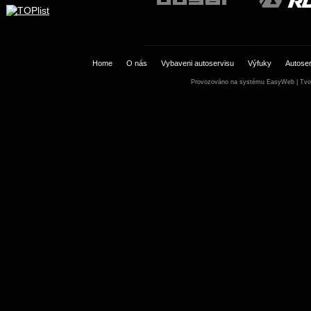
Home
O nás
Vybaveni autoservisu
Výfuky
Autoser
Provozováno na systému
EasyWeb
|
Tvo