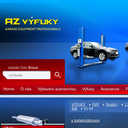
zadejte číslo
Bosal
Home
O nás
Vybaveni autoservisu
Výfuky
Autoservis
P
VÝFUKY
FIAT
Scudo I
1.
KW
01-04
s katalyzátorem